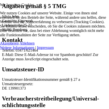
Wir benutzen Cookies
Angaben gemäß § 5 TMG
Wir nutzen Cookies auf unserer Website. Einige von ihnen sind
Silvia John
essenziell für den Betrieb der Seite, während andere uns helfen, diese
Gaststätte Sägewerk
Website und die Nutzererfahrung zu verbessern (Tracking Cookies).
Lindenstraße 25-27
Sie können selbst entscheiden, ob Sie die Cookies zulassen möchten.
06406 Bernburg
Bitte beachten Sie, dass bei einer Ablehnung womöglich nicht mehr
alle Funktionalitäten der Seite zur Verfügung stehen.
Kontakt
Akzeptieren
Ablehnen
Weitere Informationen
|
Impressum
Telefon: 03471/621464
E-Mail:
Diese E-Mail-Adresse ist vor Spambots geschützt! Zur
Anzeige muss JavaScript eingeschaltet sein.
Umsatzsteuer-ID
Umsatzsteuer-Identifikationsnummer gemäß § 27 a
Umsatzsteuergesetz:
DE 139901373
Verbraucher­streit­beilegung/Universal­
schlichtungs­stelle